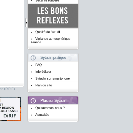
Sécurité routière
Qualité de l'air Idf
Vigilance atmosphérique
France
Sytadin pratique
FAQ
Info éditeur
Sytadin sur smartphone
Plan du site
nce (DiRIF).
Plus sur Sytadin
Qui sommes-nous ?
Actualités