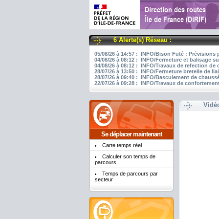
6 Alerte(s) Réseau :
05/08/26 à 14:57 : INFO/Bison Futé : Prévisions 
04/08/26 à 08:12 : INFO/Fermeture et balisage su
04/08/26 à 08:12 : INFO/Travaux de refection de
28/07/26 à 13:50 : INFO/Fermeture bretelle de li
28/07/26 à 09:40 : INFO/Basculement de chaussée
22/07/26 à 09:28 : INFO/Travaux de confortement
Vidé
Se déplacer maintenant
Carte temps réel
Calculer son temps de
parcours
Temps de parcours par
secteur