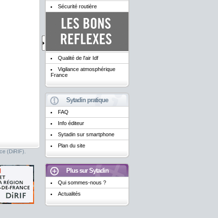
Sécurité routière
Qualité de l'air Idf
Vigilance atmosphérique
France
Sytadin pratique
FAQ
Info éditeur
Sytadin sur smartphone
Plan du site
nce (DiRIF).
Plus sur Sytadin
Qui sommes-nous ?
Actualités