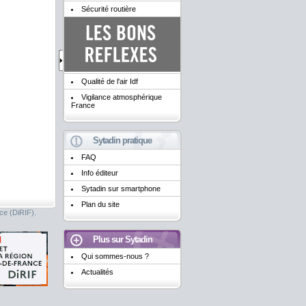
Sécurité routière
Qualité de l'air Idf
Vigilance atmosphérique
France
Sytadin pratique
FAQ
Info éditeur
Sytadin sur smartphone
Plan du site
nce (DiRIF).
Plus sur Sytadin
Qui sommes-nous ?
Actualités