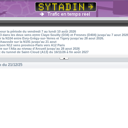
pour la période du vendredi 7 au lundi 10 août 2026
3 dans les deux sens entre Claye-Souilly (D34) et Fresnes (D404) jusqu'au 7 aout 202
r la N104 entre Evry-Grégy-sur-Yerres et Tigery jusqu'au 28 aout 2026.
 chaussée sur la N191 jusqu'au 21 aout
aison N12 sens province-Paris vers A12 Paris
 sur l'A6a au niveau d'Arcueil jusqu'au 28 aout 2026
 du tunnel de Saint-Cloud (A13) du 16/11/26 à fin août 2027
o du 21/12/25