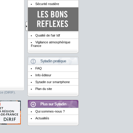
Sécurité routière
Qualité de l'air Idf
Vigilance atmosphérique
France
Sytadin pratique
FAQ
Info éditeur
Sytadin sur smartphone
Plan du site
nce (DiRIF).
Plus sur Sytadin
Qui sommes-nous ?
Actualités