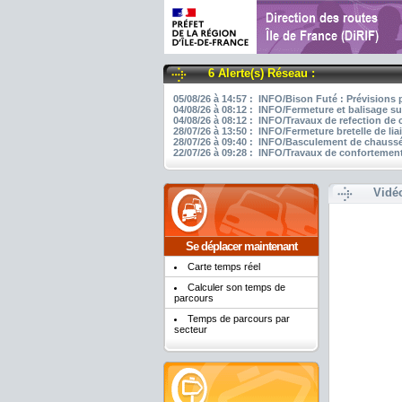
6 Alerte(s) Réseau :
05/08/26 à 14:57 : INFO/Bison Futé : Prévisions 
04/08/26 à 08:12 : INFO/Fermeture et balisage su
04/08/26 à 08:12 : INFO/Travaux de refection de
28/07/26 à 13:50 : INFO/Fermeture bretelle de li
28/07/26 à 09:40 : INFO/Basculement de chaussée
22/07/26 à 09:28 : INFO/Travaux de confortement
Vidé
Se déplacer maintenant
Carte temps réel
Calculer son temps de
parcours
Temps de parcours par
secteur