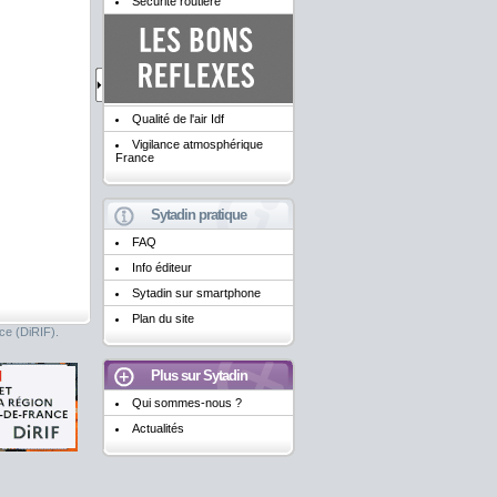
Sécurité routière
Qualité de l'air Idf
Vigilance atmosphérique
France
Sytadin pratique
FAQ
Info éditeur
Sytadin sur smartphone
Plan du site
nce (DiRIF).
Plus sur Sytadin
Qui sommes-nous ?
Actualités