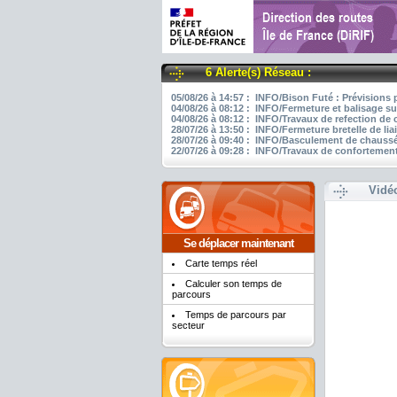
6 Alerte(s) Réseau :
05/08/26 à 14:57 : INFO/Bison Futé : Prévisions 
04/08/26 à 08:12 : INFO/Fermeture et balisage su
04/08/26 à 08:12 : INFO/Travaux de refection de
28/07/26 à 13:50 : INFO/Fermeture bretelle de li
28/07/26 à 09:40 : INFO/Basculement de chaussée
22/07/26 à 09:28 : INFO/Travaux de confortement
Vidé
Se déplacer maintenant
Carte temps réel
Calculer son temps de
parcours
Temps de parcours par
secteur