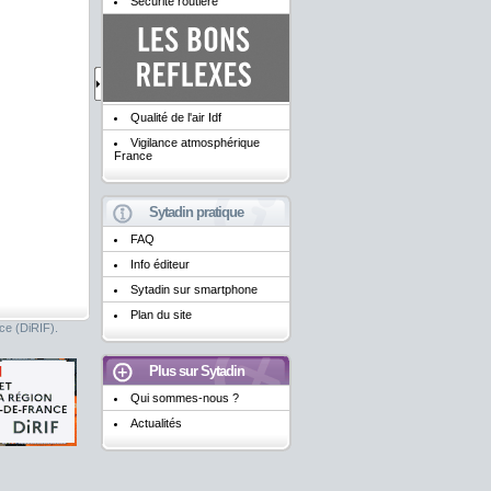
Sécurité routière
Qualité de l'air Idf
Vigilance atmosphérique
France
Sytadin pratique
FAQ
Info éditeur
Sytadin sur smartphone
Plan du site
nce (DiRIF).
Plus sur Sytadin
Qui sommes-nous ?
Actualités