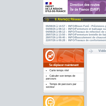
6 Alerte(s) Réseau :
05/08/26 à 14:57 : INFO/Bison Futé : Prévisions 
04/08/26 à 08:12 : INFO/Fermeture et balisage su
04/08/26 à 08:12 : INFO/Travaux de refection de
28/07/26 à 13:50 : INFO/Fermeture bretelle de li
28/07/26 à 09:40 : INFO/Basculement de chaussée
22/07/26 à 09:28 : INFO/Travaux de confortement
Vidé
Se déplacer maintenant
Carte temps réel
Calculer son temps de
parcours
Temps de parcours par
secteur