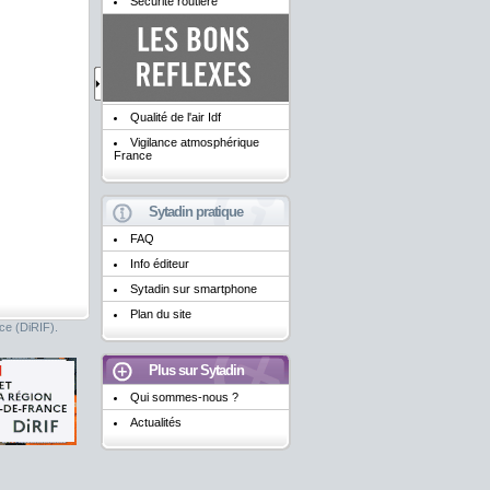
Sécurité routière
Qualité de l'air Idf
Vigilance atmosphérique
France
Sytadin pratique
FAQ
Info éditeur
Sytadin sur smartphone
Plan du site
nce (DiRIF).
Plus sur Sytadin
Qui sommes-nous ?
Actualités