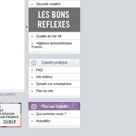
Sécurité routière
Qualité de l'air Idf
Vigilance atmosphérique
France
Sytadin pratique
FAQ
Info éditeur
Sytadin sur smartphone
Plan du site
nce (DiRIF).
Plus sur Sytadin
Qui sommes-nous ?
Actualités