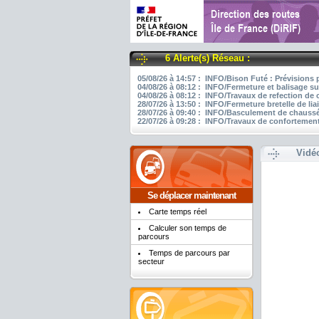
6 Alerte(s) Réseau :
05/08/26 à 14:57 : INFO/Bison Futé : Prévisions 
04/08/26 à 08:12 : INFO/Fermeture et balisage su
04/08/26 à 08:12 : INFO/Travaux de refection de
28/07/26 à 13:50 : INFO/Fermeture bretelle de li
28/07/26 à 09:40 : INFO/Basculement de chaussée
22/07/26 à 09:28 : INFO/Travaux de confortement
Vidé
Se déplacer maintenant
Carte temps réel
Calculer son temps de
parcours
Temps de parcours par
secteur