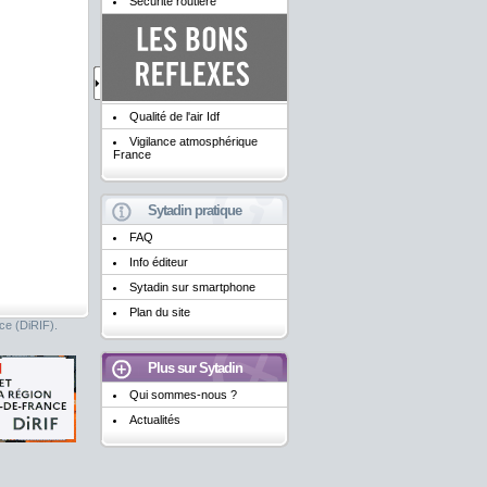
Sécurité routière
Qualité de l'air Idf
Vigilance atmosphérique
France
Sytadin pratique
FAQ
Info éditeur
Sytadin sur smartphone
Plan du site
nce (DiRIF).
Plus sur Sytadin
Qui sommes-nous ?
Actualités