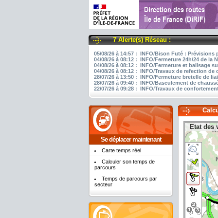
7 Alerte(s) Réseau :
05/08/26 à 14:57 : INFO/Bison Futé : Prévisions 
04/08/26 à 08:12 : INFO/Fermeture 24h/24 de la N
04/08/26 à 08:12 : INFO/Fermeture et balisage su
04/08/26 à 08:12 : INFO/Travaux de refection de
28/07/26 à 13:50 : INFO/Fermeture bretelle de li
28/07/26 à 09:40 : INFO/Basculement de chaussée
22/07/26 à 09:28 : INFO/Travaux de confortement
Calc
Etat des 
Se déplacer maintenant
Carte temps réel
Calculer son temps de
parcours
Temps de parcours par
secteur