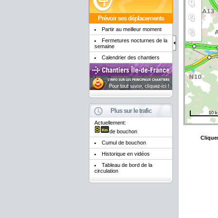
Prévoir ses déplacements
Partir au meilleur moment
Fermetures nocturnes de la
semaine
Calendrier des chantiers
Plus sur le trafic
10 
Actuellement:
de bouchon
Cumul de bouchon
Historique en vidéos
Tableau de bord de la
circulation