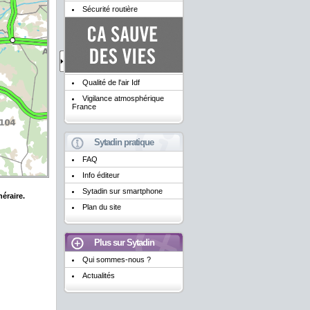
Sécurité routière
Qualité de l'air Idf
Vigilance atmosphérique
France
Sytadin pratique
FAQ
Info éditeur
Sytadin sur smartphone
isir les informations nécessaires à une recherche d'itinéraire.
Plan du site
Plus sur Sytadin
Qui sommes-nous ?
Actualités