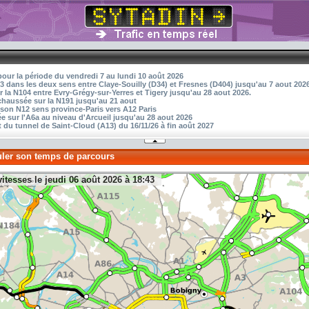
pour la période du vendredi 7 au lundi 10 août 2026
3 dans les deux sens entre Claye-Souilly (D34) et Fresnes (D404) jusqu'au 7 aout 202
r la N104 entre Evry-Grégy-sur-Yerres et Tigery jusqu'au 28 aout 2026.
 chaussée sur la N191 jusqu'au 21 aout
aison N12 sens province-Paris vers A12 Paris
 sur l'A6a au niveau d'Arcueil jusqu'au 28 aout 2026
 du tunnel de Saint-Cloud (A13) du 16/11/26 à fin août 2027
uler son temps de parcours
vitesses le jeudi 06 août 2026 à 18:43