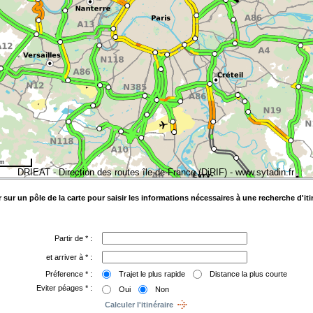
km
DRIEAT - Direction des routes île-de-France (DiRIF) - www.sytadin.fr
Cliquer sur un pôle de la carte pour sa
Partir de * :
et arriver à * :
Préference * :
Trajet le plus rapide
Distance la plus courte
Eviter péages * :
Oui
Non