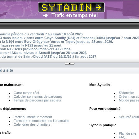
pour la période du vendredi 7 au lundi 10 août 2026
3 dans les deux sens entre Claye-Souilly (D34) et Fresnes (D404) jusqu'au 7 aout 202
r la N104 entre Evry-Grégy-sur-Yerres et Tigery jusqu'au 28 aout 2026.
 chaussée sur la N191 jusqu'au 21 aout
aison N12 sens province-Paris vers A12 Paris
 sur l'A6a au niveau d'Arcueil jusqu'au 28 aout 2026
 du tunnel de Saint-Cloud (A13) du 16/11/26 à fin août 2027
du site
er maintenant
Mon Sytadin
Carte temps réel
S'identifier
Calculer son temps de parcours
Créer mon c
Temps de parcours par secteur
Mot de passe
es déplacements
Pour votre sécurité
Partir au meilleur moment
Sécurité rout
Fermetures nocturnes de la semaine
Calendrier des chantiers
Sytadin pratique
e trafic
Plan du site
FAQ