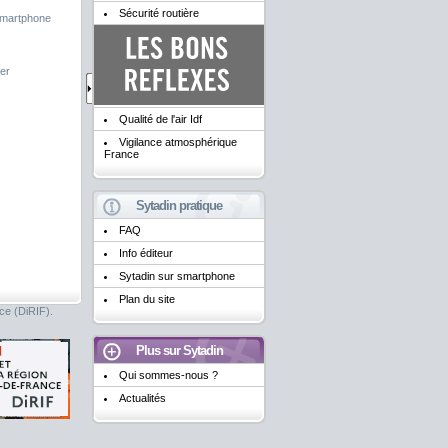
Sécurité routière
smartphone
er
Qualité de l'air Idf
Vigilance atmosphérique
France
Sytadin pratique
FAQ
Info éditeur
Sytadin sur smartphone
Plan du site
nce (DiRIF).
Plus sur Sytadin
Qui sommes-nous ?
Actualités