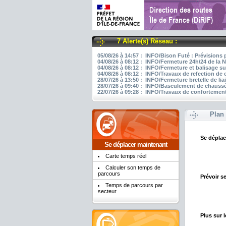
7 Alerte(s) Réseau :
05/08/26 à 14:57 : INFO/Bison Futé : Prévisions 
04/08/26 à 08:12 : INFO/Fermeture 24h/24 de la N
04/08/26 à 08:12 : INFO/Fermeture et balisage su
04/08/26 à 08:12 : INFO/Travaux de refection de
28/07/26 à 13:50 : INFO/Fermeture bretelle de li
28/07/26 à 09:40 : INFO/Basculement de chaussée
22/07/26 à 09:28 : INFO/Travaux de confortement
Plan 
Se déplac
Se déplacer maintenant
Carte temps réel
Calculer son temps de
parcours
Prévoir s
Temps de parcours par
secteur
Plus sur l