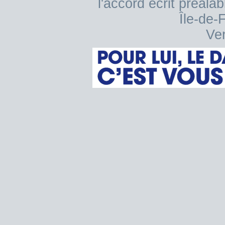
l'accord écrit préala
Île-de-
Ver