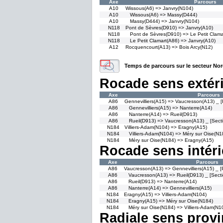
Axe
Parcours
A10
Wissous(A6) => Janvry(N104)
A10
Wissous(A6) => Massy(D444)
A10
Massy(D444) => Janvry(N104)
N118
Pont de Sèvres(D910) => Janvry(A10)
N118
Pont de Sèvres(D910) => Le Petit Clama
N118
Le Petit Clamart(A86) => Janvry(A10)
A12
Rocquencourt(A13) => Bois Arcy(N12)
Temps de parcours sur le secteur No
Rocade sens extér
Axe
Parcours
A86
Gennevilliers(A15) => Vaucresson(A13) _ [
A86
Gennevilliers(A15) => Nanterre(A14)
A86
Nanterre(A14) => Rueil(D913)
A86
Rueil(D913) => Vaucresson(A13) _ [Sect
N184
Villiers-Adam(N104) => Eragny(A15)
N184
Villiers-Adam(N104) => Méry sur Oise(N1
N184
Méry sur Oise(N184) => Eragny(A15)
Rocade sens intéri
Axe
Parcours
A86
Vaucresson(A13) => Gennevilliers(A15) _ [
A86
Vaucresson(A13) => Rueil(D913) _ [Sect
A86
Rueil(D913) => Nanterre(A14)
A86
Nanterre(A14) => Gennevilliers(A15)
N184
Eragny(A15) => Villiers-Adam(N104)
N184
Eragny(A15) => Méry sur Oise(N184)
N184
Méry sur Oise(N184) => Villiers-Adam(N1
Radiale sens provi