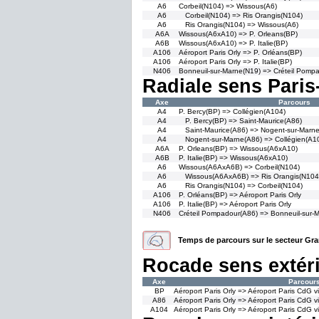
A6
Corbeil(N104) => Wissous(A6)
A6
Corbeil(N104) => Ris Orangis(N104)
A6
Ris Orangis(N104) => Wissous(A6)
A6A
Wissous(A6xA10) => P. Orleans(BP)
A6B
Wissous(A6xA10) => P. Italie(BP)
A106
Aéroport Paris Orly => P. Orléans(BP)
A106
Aéroport Paris Orly => P. Italie(BP)
N406
Bonneuil-sur-Marne(N19) => Créteil Pomp
Radiale sens Paris
Axe
Parcours
A4
P. Bercy(BP) => Collégien(A104)
A4
P. Bercy(BP) => Saint-Maurice(A86)
A4
Saint-Maurice(A86) => Nogent-sur-Marn
A4
Nogent-sur-Marne(A86) => Collégien(A1
A6A
P. Orleans(BP) => Wissous(A6xA10)
A6B
P. Italie(BP) => Wissous(A6xA10)
A6
Wissous(A6AxA6B) => Corbeil(N104)
A6
Wissous(A6AxA6B) => Ris Orangis(N104
A6
Ris Orangis(N104) => Corbeil(N104)
A106
P. Orléans(BP) => Aéroport Paris Orly
A106
P. Italie(BP) => Aéroport Paris Orly
N406
Créteil Pompadour(A86) => Bonneuil-sur-
Temps de parcours sur le secteur Gr
Rocade sens extér
Axe
Parcour
BP
Aéroport Paris Orly => Aéroport Paris CdG via
A86
Aéroport Paris Orly => Aéroport Paris CdG 
A104
Aéroport Paris Orly => Aéroport Paris CdG v