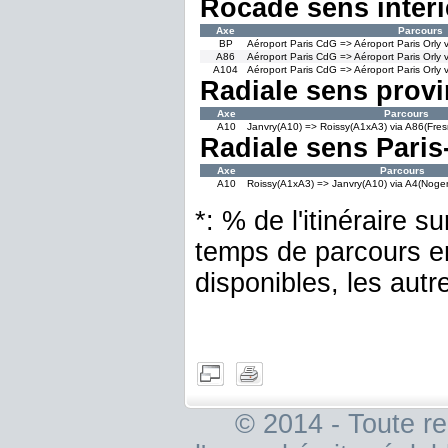
Rocade sens intéri
Axe
Parcours
BP
Aéroport Paris CdG => Aéroport Paris Orly 
A86
Aéroport Paris CdG => Aéroport Paris Orly 
A104
Aéroport Paris CdG => Aéroport Paris Orly 
Radiale sens provi
Axe
Parcours
A10
Janvry(A10) => Roissy(A1xA3) via A86(Fres
Radiale sens Paris
Axe
Parcours
A10
Roissy(A1xA3) => Janvry(A10) via A4(Noge
*: % de l'itinéraire 
temps de parcours e
disponibles, les aut
© 2014 - Toute re