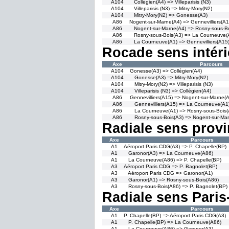
A104
Collégien(A4) => Villeparisis (N3)
A104
Villeparisis (N3) => Mitry-Mory(N2)
A104
Mitry-Mory(N2) => Gonesse(A3)
A86
Nogent-sur-Marne(A4) => Gennevilliers(A1
A86
Nogent-sur-Marne(A4) => Rosny-sous-Bo
A86
Rosny-sous-Bois(A3) => La Courneuve(
A86
La Courneuve(A1) => Gennevilliers(A15
Rocade sens intéri
Axe
Parcours
A104
Gonesse(A3) => Collégien(A4)
A104
Gonesse(A3) => Mitry-Mory(N2)
A104
Mitry-Mory(N2) => Villeparisis (N3)
A104
Villeparisis (N3) => Collégien(A4)
A86
Gennevilliers(A15) => Nogent-sur-Marne(
A86
Gennevilliers(A15) => La Courneuve(A1
A86
La Courneuve(A1) => Rosny-sous-Bois(
A86
Rosny-sous-Bois(A3) => Nogent-sur-Mar
Radiale sens provi
Axe
Parcours
A1
Aéroport Paris CDG(A3) => P. Chapelle(BP)
A1
Garonor(A3) => La Courneuve(A86)
A1
La Courneuve(A86) => P. Chapelle(BP)
A3
Aéroport Paris CDG => P. Bagnolet(BP)
A3
Aéroport Paris CDG => Garonor(A1)
A3
Garonor(A1) => Rosny-sous-Bois(A86)
A3
Rosny-sous-Bois(A86) => P. Bagnolet(BP)
Radiale sens Paris
Axe
Parcours
A1
P. Chapelle(BP) => Aéroport Paris CDG(A3)
A1
P. Chapelle(BP) => La Courneuve(A86)
A1
La Courneuve(A86) => Garonor(A3)