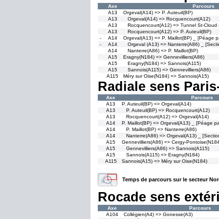
Axe
Parcours
A13
Orgeval(A14) => P. Auteuil(BP)
A13
Orgeval(A14) => Rocquencourt(A12)
A13
Rocquencourt(A12) => Tunnel St-Cloud
A13
Rocquencourt(A12) => P. Auteuil(BP)
-
A14
Orgeval(A13) => P. Maillot(BP) _ [Péage pa
-
A14
Orgeval (A13) => Nanterre(A86) _ [Sect
A14
Nanterre(A86) => P. Maillot(BP)
A15
Eragny(N184) => Gennevilliers(A86)
A15
Eragny(N184) => Sannois(A115)
A15
Sannois(A115) => Gennevilliers(A86)
A115
Méry sur Oise(N184) => Sannois(A15)
Radiale sens Paris
Axe
Parcours
A13
P. Auteuil(BP) => Orgeval(A14)
A13
P. Auteuil(BP) => Rocquencourt(A12)
A13
Rocquencourt(A12) => Orgeval(A14)
A14
P. Maillot(BP) => Orgeval(A13) _ [Péage par
A14
P. Maillot(BP) => Nanterre(A86)
A14
Nanterre(A86) => Orgeval(A13) _ [Sectio
A15
Gennevilliers(A86) => Cergy-Pontoise(N18
A15
Gennevilliers(A86) => Sannois(A115)
A15
Sannois(A115) => Eragny(N184)
A115
Sannois(A15) => Méry sur Oise(N184)
Temps de parcours sur le secteur Nor
Rocade sens extér
Axe
Parcours
A104
Collégien(A4) => Gonesse(A3)