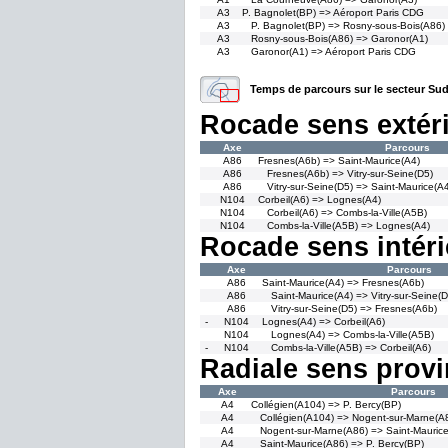
A3
P. Bagnolet(BP) => Aéroport Paris CDG
A3
P. Bagnolet(BP) => Rosny-sous-Bois(A86)
A3
Rosny-sous-Bois(A86) => Garonor(A1)
A3
Garonor(A1) => Aéroport Paris CDG
Temps de parcours sur le secteur Sud
Rocade sens extér
Axe
Parcours
A86
Fresnes(A6b) => Saint-Maurice(A4)
A86
Fresnes(A6b) => Vitry-sur-Seine(D5)
A86
Vitry-sur-Seine(D5) => Saint-Maurice(A
N104
Corbeil(A6) => Lognes(A4)
N104
Corbeil(A6) => Combs-la-Ville(A5B)
N104
Combs-la-Ville(A5B) => Lognes(A4)
Rocade sens intéri
Axe
Parcours
A86
Saint-Maurice(A4) => Fresnes(A6b)
A86
Saint-Maurice(A4) => Vitry-sur-Seine(D
A86
Vitry-sur-Seine(D5) => Fresnes(A6b)
-
N104
Lognes(A4) => Corbeil(A6)
N104
Lognes(A4) => Combs-la-Ville(A5B)
-
N104
Combs-la-Ville(A5B) => Corbeil(A6)
Radiale sens provi
Axe
Parcours
A4
Collégien(A104) => P. Bercy(BP)
A4
Collégien(A104) => Nogent-sur-Marne(A
A4
Nogent-sur-Marne(A86) => Saint-Mauric
A4
Saint-Maurice(A86) => P. Bercy(BP)