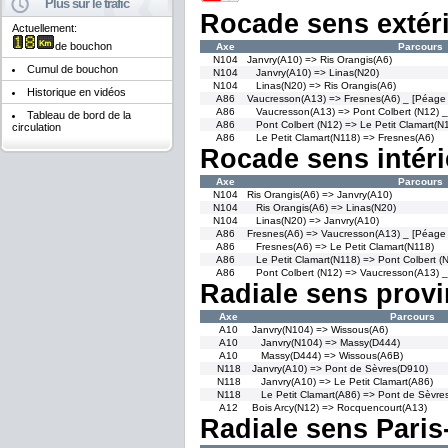
Plus sur le trafic
Rocade sens extér
Actuellement:
de bouchon
Axe
Parcours
N104
Janvry(A10) => Ris Orangis(A6)
Cumul de bouchon
N104
Janvry(A10) => Linas(N20)
N104
Linas(N20) => Ris Orangis(A6)
Historique en vidéos
A86
Vaucresson(A13) => Fresnes(A6) _ [Péage p
A86
Vaucresson(A13) => Pont Colbert (N12) _
Tableau de bord de la
A86
Pont Colbert (N12) => Le Petit Clamart(N
circulation
A86
Le Petit Clamart(N118) => Fresnes(A6)
Rocade sens intéri
Axe
Parcours
N104
Ris Orangis(A6) => Janvry(A10)
N104
Ris Orangis(A6) => Linas(N20)
N104
Linas(N20) => Janvry(A10)
A86
Fresnes(A6) => Vaucresson(A13) _ [Péage p
A86
Fresnes(A6) => Le Petit Clamart(N118)
A86
Le Petit Clamart(N118) => Pont Colbert (
A86
Pont Colbert (N12) => Vaucresson(A13) _
Radiale sens provi
Axe
Parcours
A10
Janvry(N104) => Wissous(A6)
A10
Janvry(N104) => Massy(D444)
A10
Massy(D444) => Wissous(A6B)
N118
Janvry(A10) => Pont de Sèvres(D910)
N118
Janvry(A10) => Le Petit Clamart(A86)
N118
Le Petit Clamart(A86) => Pont de Sèvre
A12
Bois Arcy(N12) => Rocquencourt(A13)
Radiale sens Paris