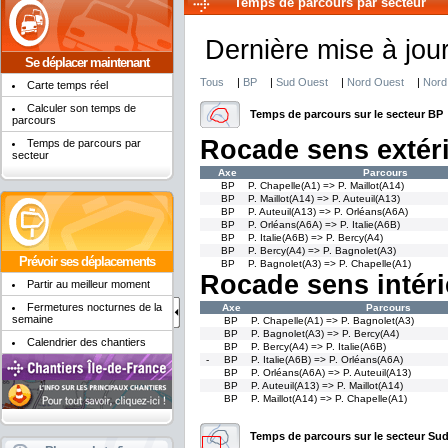
Temps de parcours par secteur
Dernière mise à jou
Se déplacer maintenant
Tous
|
BP
|
Sud Ouest
|
Nord Ouest
|
Nord
Carte temps réel
Calculer son temps de
Temps de parcours sur le secteur BP
parcours
Rocade sens extér
Temps de parcours par
secteur
Axe
Parcours
BP
P. Chapelle(A1) => P. Maillot(A14)
BP
P. Maillot(A14) => P. Auteuil(A13)
BP
P. Auteuil(A13) => P. Orléans(A6A)
BP
P. Orléans(A6A) => P. Italie(A6B)
BP
P. Italie(A6B) => P. Bercy(A4)
BP
P. Bercy(A4) => P. Bagnolet(A3)
Prévoir ses déplacements
BP
P. Bagnolet(A3) => P. Chapelle(A1)
Rocade sens intéri
Partir au meilleur moment
Fermetures nocturnes de la
Axe
Parcours
semaine
BP
P. Chapelle(A1) => P. Bagnolet(A3)
BP
P. Bagnolet(A3) => P. Bercy(A4)
Calendrier des chantiers
BP
P. Bercy(A4) => P. Italie(A6B)
-
BP
P. Italie(A6B) => P. Orléans(A6A)
BP
P. Orléans(A6A) => P. Auteuil(A13)
BP
P. Auteuil(A13) => P. Maillot(A14)
BP
P. Maillot(A14) => P. Chapelle(A1)
Temps de parcours sur le secteur Su