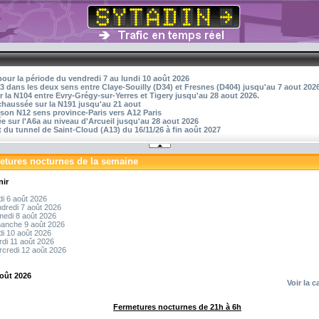
pour la période du vendredi 7 au lundi 10 août 2026
3 dans les deux sens entre Claye-Souilly (D34) et Fresnes (D404) jusqu'au 7 aout 202
r la N104 entre Evry-Grégy-sur-Yerres et Tigery jusqu'au 28 aout 2026.
 chaussée sur la N191 jusqu'au 21 aout
aison N12 sens province-Paris vers A12 Paris
 sur l'A6a au niveau d'Arcueil jusqu'au 28 aout 2026
 du tunnel de Saint-Cloud (A13) du 16/11/26 à fin août 2027
etures nocturnes de la semaine
nir
di 6 août 2026
dredi 7 août 2026
edi 8 août 2026
manche 9 août 2026
di 10 août 2026
di 11 août 2026
credi 12 août 2026
août 2026
Voir la c
Fermetures nocturnes de 21h à 6h