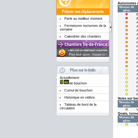
Autoroutes 
Niveau de
gêne
Prévoir ses déplacements
Partir au meilleur moment
Fermetures nocturnes de la
semaine
Calendrier des chantiers
Plus sur le trafic
Actuellement:
de bouchon
Cumul de bouchon
Historique en vidéos
Voies sur be
Niveau de
Tableau de bord de la
gêne
circulation
Quais, tunne
Niveau de
gêne