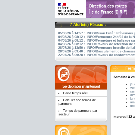
7 Alerte(s) Réseau :
05/08/26 à 14:57 : INFO/Bison Futé : Prévisions 
04/08/26 à 08:12 : INFO/Fermeture 24h/24 de la N
04/08/26 à 08:12 : INFO/Fermeture et balisage su
04/08/26 à 08:12 : INFO/Travaux de refection de
28/07/26 à 13:50 : INFO/Fermeture bretelle de li
28/07/26 à 09:40 : INFO/Basculement de chaussée
22/07/26 à 09:28 : INFO/Travaux de confortement
Ferm
Semaine à ve
jeu
Se déplacer maintenant
ven
sam
Carte temps réel
di
lun
Calculer son temps de
mar
parcours
mer
Temps de parcours par
secteur
mercredi 12 