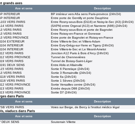
et grands axes
Axe et sens
Description
BP INTERIEUR
BP intérieur vers A6a sens Paris-province (24h/24)
BP INTERIEUR
Entre porte de Gentilly et porte Dauphine
A103 VERS PARIS
Entre Rosny-sous-Bois (D116) et Noisy-le-Sec (A3) (24h/24)
A14 VERS PARIS
(SAPN) entre Orgeval (A13) et Nanterre (A86) (24h/24)
A3 VERS PARIS
Entre Rosny-sous-Bois et porte de Bagnolet
A3 VERS PARIS
Entre Roissy-en-France et Gonesse
A3 VERS PROVINCE
Entre porte de Bagnolet et Roissy-en-France
N104 EXTERIEUR
Entre Villiers-le-Sec et Villiers-Adam
N104 INTERIEUR
Entre Evry-Grégy-sur-Yerre et Tigery (24h/24)
N104 INTERIEUR
Entre Villiers-le-Sec et Le Mesnil-Amelot
N12 VERS PARIS
Jonction A12 Paris à Bois d'Arcy (24h/24)
N12 VERS PROVINCE
Tunnel de Chennevières
N19 VERS PARIS
Tunnel de Boissy-Saint-Léger
N191 DEUX SENS
Entre Ablis et Allainville
A15 VERS PARIS
Sortie 6 Pierrelaye (24h/24)
A3 VERS PARIS
Sortie 3 Romainville (24h/24)
N118 VERS PARIS
Sortie 6a (24h/24)
N118 VERS PARIS
Sortie 1 Sèvres (24h/24)
N12 VERS PROVINCE
Sortie Versailles centre (24h/24)
N13 VERS PARIS
Entrée depuis D98 (24h/24)
N13 VERS PROVINCE
Sortie D7 (24h/24)
rges dans Paris
Axe et sens
Description
VSB VERS PARIS
Voies sur Berge, de Bercy à l'institut médico légal
ls, viaducs dans Paris
Axe et sens
Description
V DEUX SENS
Souterrain Villette