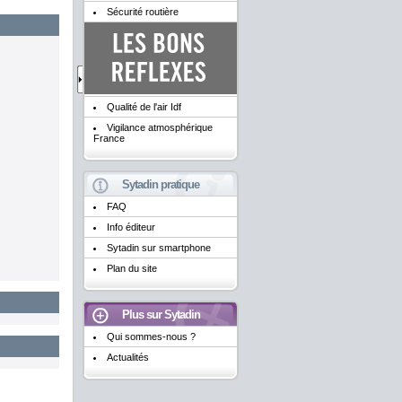
Sécurité routière
Qualité de l'air Idf
Vigilance atmosphérique
France
Sytadin pratique
FAQ
Info éditeur
Sytadin sur smartphone
Plan du site
Plus sur Sytadin
Qui sommes-nous ?
Actualités