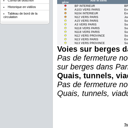
Cumul de bouchon
Axe et sens
gêne
BP INTERIEUR
BP
Historique en vidéos
A103 VERS PARIS
En
Tableau de bord de la
N104 INTERIEUR
En
circulation
N12 VERS PARIS
Jo
A15 VERS PARIS
So
A3 VERS PARIS
So
N118 VERS PARIS
So
N118 VERS PARIS
So
N12 VERS PROVINCE
So
N13 VERS PARIS
En
N13 VERS PROVINCE
So
Voies sur berges d
Pas de fermeture no
sur berges dans Par
Quais, tunnels, vi
Pas de fermeture no
Quais, tunnels, viad
Tr